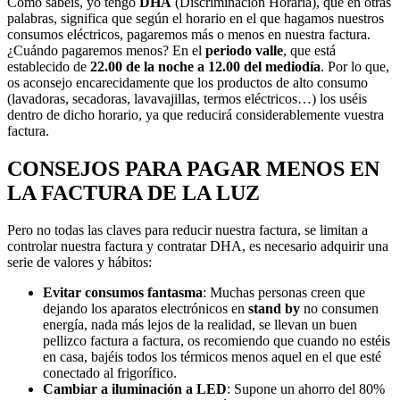
Cómo sabéis, yo tengo
DHA
(Discriminación Horaria), que en otras
palabras, significa que según el horario en el que hagamos nuestros
consumos eléctricos, pagaremos más o menos en nuestra factura.
¿Cuándo pagaremos menos? En el
periodo valle
, que está
establecido de
22.00 de la noche a 12.00 del mediodía
. Por lo que,
os aconsejo encarecidamente que los productos de alto consumo
(lavadoras, secadoras, lavavajillas, termos eléctricos…) los uséis
dentro de dicho horario, ya que reducirá considerablemente vuestra
factura.
CONSEJOS PARA PAGAR MENOS EN
LA FACTURA DE LA LUZ
Pero no todas las claves para reducir nuestra factura, se limitan a
controlar nuestra factura y contratar DHA, es necesario adquirir una
serie de valores y hábitos:
Evitar consumos fantasma
: Muchas personas creen que
dejando los aparatos electrónicos en
stand by
no consumen
energía, nada más lejos de la realidad, se llevan un buen
pellizco factura a factura, os recomiendo que cuando no estéis
en casa, bajéis todos los térmicos menos aquel en el que esté
conectado al frigorífico.
Cambiar a iluminación a LED
: Supone un ahorro del 80%