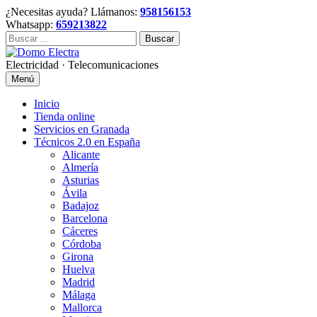
Skip
¿Necesitas ayuda? Llámanos:
958156153
to
Whatsapp:
659213822
content
Buscar:
Electricidad · Telecomunicaciones
Menú
Inicio
Tienda online
Servicios en Granada
Técnicos 2.0 en España
Alicante
Almería
Asturias
Ávila
Badajoz
Barcelona
Cáceres
Córdoba
Girona
Huelva
Madrid
Málaga
Mallorca