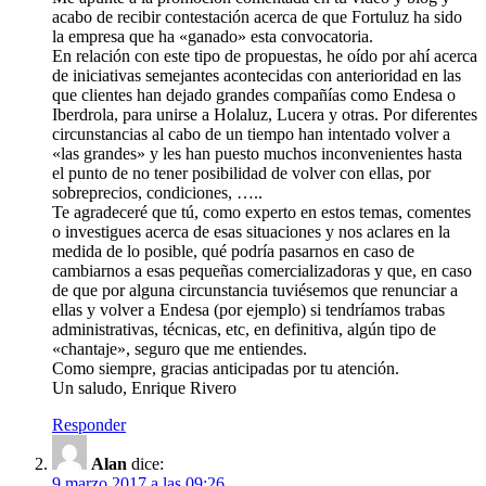
acabo de recibir contestación acerca de que Fortuluz ha sido
la empresa que ha «ganado» esta convocatoria.
En relación con este tipo de propuestas, he oído por ahí acerca
de iniciativas semejantes acontecidas con anterioridad en las
que clientes han dejado grandes compañías como Endesa o
Iberdrola, para unirse a Holaluz, Lucera y otras. Por diferentes
circunstancias al cabo de un tiempo han intentado volver a
«las grandes» y les han puesto muchos inconvenientes hasta
el punto de no tener posibilidad de volver con ellas, por
sobreprecios, condiciones, …..
Te agradeceré que tú, como experto en estos temas, comentes
o investigues acerca de esas situaciones y nos aclares en la
medida de lo posible, qué podría pasarnos en caso de
cambiarnos a esas pequeñas comercializadoras y que, en caso
de que por alguna circunstancia tuviésemos que renunciar a
ellas y volver a Endesa (por ejemplo) si tendríamos trabas
administrativas, técnicas, etc, en definitiva, algún tipo de
«chantaje», seguro que me entiendes.
Como siempre, gracias anticipadas por tu atención.
Un saludo, Enrique Rivero
Responder
Alan
dice:
9 marzo 2017 a las 09:26