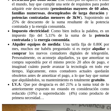
el mundo, hay que cumplir una serie de requisitos para poder
adquirir este descuento (
pensionistas mayores de 60 años
,
familias numerosas
,
desempleados de larga duración
y
potencias contratadas menores de 3kW
). Suponiendo un
25% de descuento de la suma resultante de la potencia
contratada y la energía consumida.
Impuesto electricidad
: Como bien indica la palabra, es un
impuesto fijo del 5,11% de la suma de la
potencia
contratada
y la
energía consumida
.
Alquiler equipos de medida
: Una tarifa fija de 0.80€ por
mes, muchos me habéis preguntado si es mejor
alquilar
o
comprar
los nuevos contadores digitales de telegestión.
Personalmente, os aconsejo alquilarlos, ya que amortizar su
compra supondría por el mismo precio 20 años de pago, e
imaginad cuánto puede avanzar la tecnología en todo ese
tiempo, lógicamente, estos contadores actuales quedarán
obsoletos antes de amortizar el pago, a lo que hay que sumar
que alquilándolos, su mantenimiento es totalmente
gratuito
.
I.V.A
: Que por desgracia es del 21% a la suma total de lo
anteriormente expuesto no estando en consideración como
reducido (10%) o superreducido (4%) como producto de
primera necesidad…