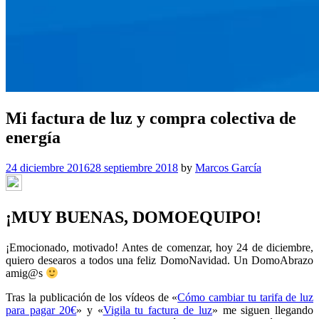
Mi factura de luz y compra colectiva de
energía
24 diciembre 2016
28 septiembre 2018
by
Marcos García
¡MUY BUENAS, DOMOEQUIPO!
¡Emocionado, motivado! Antes de comenzar, hoy 24 de diciembre,
quiero desearos a todos una feliz DomoNavidad. Un DomoAbrazo
amig@s
Tras la publicación de los vídeos de «
Cómo cambiar tu tarifa de luz
para pagar 20€
» y «
Vigila tu factura de luz
» me siguen llegando