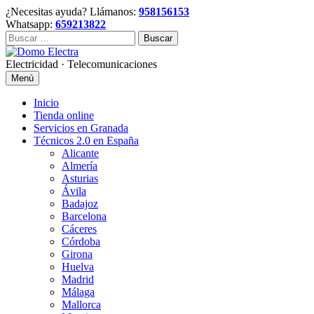
Skip
¿Necesitas ayuda? Llámanos:
958156153
to
Whatsapp:
659213822
content
Buscar:
Electricidad · Telecomunicaciones
Menú
Inicio
Tienda online
Servicios en Granada
Técnicos 2.0 en España
Alicante
Almería
Asturias
Ávila
Badajoz
Barcelona
Cáceres
Córdoba
Girona
Huelva
Madrid
Málaga
Mallorca