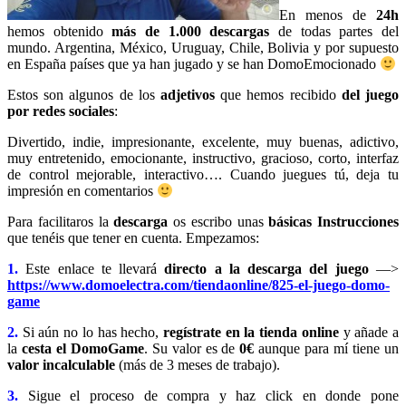
En menos de
24h
hemos obtenido
más de
1.000 descargas
de todas partes del
mundo. Argentina, México, Uruguay, Chile, Bolivia y por supuesto
en España países que ya han jugado y se han DomoEmocionado
Estos son algunos de los
adjetivos
que hemos recibido
del juego
por redes sociales
:
Divertido, indie, impresionante, excelente, muy buenas, adictivo,
muy entretenido, emocionante, instructivo, gracioso, corto, interfaz
de control mejorable, interactivo…. Cuando juegues tú, deja tu
impresión en comentarios
Para facilitaros la
descarga
os escribo unas
básicas Instrucciones
que tenéis que tener en cuenta. Empezamos:
1.
Este enlace te llevará
directo a la descarga del juego
—>
https://www.domoelectra.com/tiendaonline/825-el-juego-domo-
game
2.
Si aún no lo has hecho,
regístrate en la tienda online
y añade a
la
cesta el DomoGame
. Su valor es de
0€
aunque para mí tiene un
valor incalculable
(más de 3 meses de trabajo).
3.
Sigue el proceso de compra y haz click en donde pone