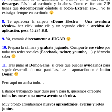
descargas
. Pásalo al escritorio y lo abres. Como es formato ZIP
tienes que
descomprimir
dándole al botón
«Extraer en»
… yo lo
extraigo siempre en escritorio
8.
Te aparecerá la carpeta
«Domo Electra – Una aventura
técnica»
haz click sobre ella y un segundo click al
archivo de
aplicación
,
pesa 45.284 KB.
9.
Ya, entrarás
directamente a JUGAR
10.
Prepara la cámara y
grábate jugando
.
Comparte ese vídeo
por
todas tus redes sociales (
Facebook, twitter, youtube,
…) y házmelo
saber
11.
Tras jugar al
DomoGame
, si crees que puedes
ayudarnos
para
seguir desarrollando más pantallas, haz tu aportación en el
botón
Donar
Pero aquí no acaba todo…
Estamos trabajando muy duro por y para ti, queremos ofrecerte
todos los meses una nueva aventura técnica.
Muy pronto afrontaremos
nuevos aprendizajes, averías y retos
juntos.