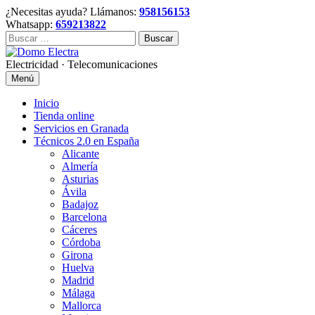
Skip
¿Necesitas ayuda? Llámanos:
958156153
to
Whatsapp:
659213822
content
Buscar:
Electricidad · Telecomunicaciones
Menú
Inicio
Tienda online
Servicios en Granada
Técnicos 2.0 en España
Alicante
Almería
Asturias
Ávila
Badajoz
Barcelona
Cáceres
Córdoba
Girona
Huelva
Madrid
Málaga
Mallorca