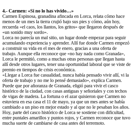
4.- Carmen: «Si no lo has vivido…»
Carmen Espinosa, granadina afincada en Lorca, relata cómo hace
menos de un mes la tierra crujió bajo sus pies y cómo, aún hoy,
recuerda «el caos, los llantos, los gritos» que llegaron después de
«un sonido muy sordo».
Lorca no parecía un mal sitio, un lugar donde empezar para seguir
acumulando experiencia y aprender. Allí fue donde Carmen empezó
a construir su vida en el mes de enero, gracias a una oferta de
trabajo. Aunque ella reconoce que «no hay nada como Granada»,
Lorca le permitió, como a muchas otras personas que llegan hasta
allí desde otros lugares, tener una oportunidad laboral que se viste de
premio en tiempos de crisis económica.
«Llegar a Lorca fue casualidad, nunca había pensado vivir allí, vi la
oferta de trabajo y no me lo pensé demasiado», explica Carmen.
Puede que por añoranza de Granada, eligió para vivir el casco
histórico de la ciudad, con casas antiguas y señoriales y con techos
de vigas de madera. La fortuna o el azar quisieron que Carmen no
estuviera en esa casa el 11 de mayo, ya que un mes antes se había
cambiado a un piso en mejor estado y al que no le pesaban los años.
Hoy, parte del casco histórico de Lorca se sostiene con dificultad,
entre puntales amarillos y puntos rojos, y Carmen reconoce que tuvo
mucha suerte de cambiarse de casa antes del terremoto.