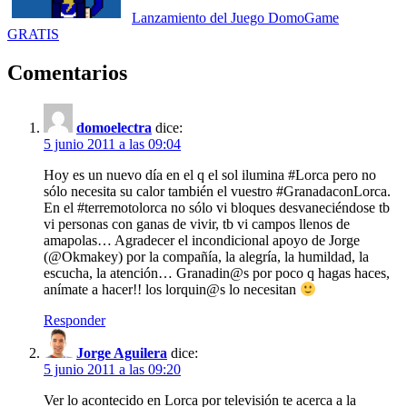
Lanzamiento del Juego DomoGame
GRATIS
Comentarios
domoelectra
dice:
5 junio 2011 a las 09:04
Hoy es un nuevo día en el q el sol ilumina #Lorca pero no
sólo necesita su calor también el vuestro #GranadaconLorca.
En el #terremotolorca no sólo vi bloques desvaneciéndose tb
vi personas con ganas de vivir, tb vi campos llenos de
amapolas… Agradecer el incondicional apoyo de Jorge
(@Okmakey) por la compañía, la alegría, la humildad, la
escucha, la atención… Granadin@s por poco q hagas haces,
anímate a hacer!! los lorquin@s lo necesitan
Responder
Jorge Aguilera
dice:
5 junio 2011 a las 09:20
Ver lo acontecido en Lorca por televisión te acerca a la