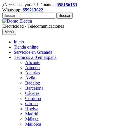
Skip
¿Necesitas ayuda? Llámanos:
958156153
to
Whatsapp:
659213822
content
Buscar:
Electricidad · Telecomunicaciones
Menú
Inicio
Tienda online
Servicios en Granada
Técnicos 2.0 en España
Alicante
Almería
Asturias
Ávila
Badajoz
Barcelona
Cáceres
Córdoba
Girona
Huelva
Madrid
Málaga
Mallorca