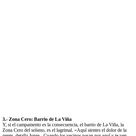
3.- Zona Cero: Barrio de La Viña
Y, si el campamento es la consecuencia, el barrio de La Viña, la
Zona Cero del seísmo, es el lagrimal. «Aquí sientes el dolor de la
gente -detalla Jorge-. Cuando los vecinos pasan por aquí y te ven