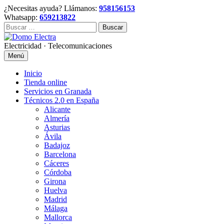
Skip
¿Necesitas ayuda? Llámanos:
958156153
to
Whatsapp:
659213822
content
Buscar:
Electricidad · Telecomunicaciones
Menú
Inicio
Tienda online
Servicios en Granada
Técnicos 2.0 en España
Alicante
Almería
Asturias
Ávila
Badajoz
Barcelona
Cáceres
Córdoba
Girona
Huelva
Madrid
Málaga
Mallorca