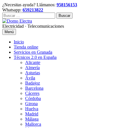
Skip
¿Necesitas ayuda? Llámanos:
958156153
to
Whatsapp:
659213822
content
Buscar:
Electricidad · Telecomunicaciones
Menú
Inicio
Tienda online
Servicios en Granada
Técnicos 2.0 en España
Alicante
Almería
Asturias
Ávila
Badajoz
Barcelona
Cáceres
Córdoba
Girona
Huelva
Madrid
Málaga
Mallorca