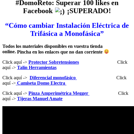
#DomoReto: Superar 100 likes en
Facebook
¡SUPERADO!
“Cómo cambiar Instalación Eléctrica de
Trifásica a Monofásica”
Todos los materiales disponibles en vuestra tienda
online.
Pincha en los enlaces que no dan corriente
Click aquí ->
Protector Sobretensiones
Click
aquí ->
Talín Herramientas
Click aquí ->
Diferencial monofásico
Click
aquí ->
Camiseta Domo Electra
Click aquí ->
Pinza Amperimétrica Megger
Click
aquí ->
Tijeras Manuel Amate