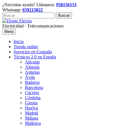
Skip
¿Necesitas ayuda? Llámanos:
958156153
to
Whatsapp:
659213822
content
Buscar:
Electricidad · Telecomunicaciones
Menú
Inicio
Tienda online
Servicios en Granada
Técnicos 2.0 en España
Alicante
Almería
Asturias
Ávila
Badajoz
Barcelona
Cáceres
Córdoba
Girona
Huelva
Madrid
Málaga
Mallorca