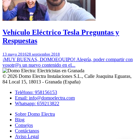
Vehículo Eléctrico Tesla Preguntas y
Respuestas
13 mayo 2016
28 septiembre 2018
¡MUY BUENAS, DOMOEQUIPO! Alegría, poder compartir con
vosotr@s un nuevo contenido en el...
© 2026
Domo Electra Instalaciones S.L.
,
Calle Joaquina Eguaras,
84 Local 15
, 18013 -
Granada
(
España
)
Teléfono: 958156153
Email: info@domoelectra.com
Whatsapp: 659213822
Sobre Domo Electra
Blog
Consejos
Contáctanos
Aviso Legal