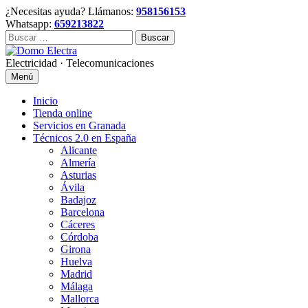
Skip
¿Necesitas ayuda? Llámanos:
958156153
to
Whatsapp:
659213822
content
Buscar:
Electricidad · Telecomunicaciones
Menú
Inicio
Tienda online
Servicios en Granada
Técnicos 2.0 en España
Alicante
Almería
Asturias
Ávila
Badajoz
Barcelona
Cáceres
Córdoba
Girona
Huelva
Madrid
Málaga
Mallorca