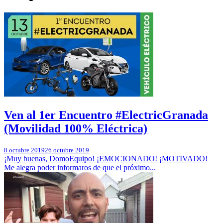
Ven al 1er Encuentro #ElectricGranada
(Movilidad 100% Eléctrica)
8 octubre 2019
26 octubre 2019
¡Muy buenas, DomoEquipo! ¡EMOCIONADO! ¡MOTIVADO!
Me alegra poder informaros de que el próximo...