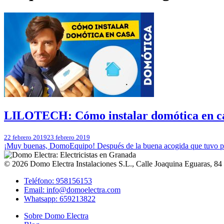
LILOTECH: Cómo instalar domótica en ca
22 febrero 2019
23 febrero 2019
¡Muy buenas, DomoEquipo! Después de la buena acogida que tuvo por
© 2026
Domo Electra Instalaciones S.L.
,
Calle Joaquina Eguaras, 84
Teléfono: 958156153
Email: info@domoelectra.com
Whatsapp: 659213822
Sobre Domo Electra