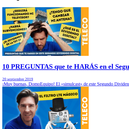
10 PREGUNTAS que te HARÁS en el Segu
20 septiembre 2019
¡Muy buenas, DomoEquipo! El «simulcast» de este Segundo Dividend