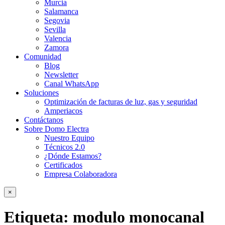
Murcia
Salamanca
Segovia
Sevilla
Valencia
Zamora
Comunidad
Blog
Newsletter
Canal WhatsApp
Soluciones
Optimización de facturas de luz, gas y seguridad
Amperiacos
Contáctanos
Sobre Domo Electra
Nuestro Equipo
Técnicos 2.0
¿Dónde Estamos?
Certificados
Empresa Colaboradora
×
Etiqueta:
modulo monocanal