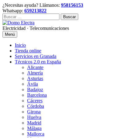
Skip
¿Necesitas ayuda? Llámanos:
958156153
to
Whatsapp:
659213822
content
Buscar:
Electricidad · Telecomunicaciones
Menú
Inicio
Tienda online
Servicios en Granada
Técnicos 2.0 en España
Alicante
Almería
Asturias
Ávila
Badajoz
Barcelona
Cáceres
Córdoba
Girona
Huelva
Madrid
Málaga
Mallorca