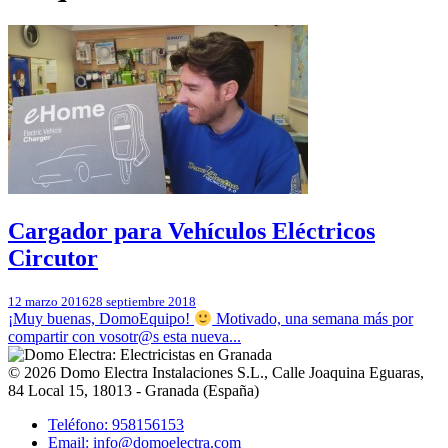
Cargador para Vehículos Eléctricos
Circutor
12 marzo 2016
28 septiembre 2018
¡Muy buenas, DomoEquipo!
Motivado, una semana más por
compartir con vosotr@s esta nueva...
© 2026
Domo Electra Instalaciones S.L.
,
Calle Joaquina Eguaras,
84 Local 15
, 18013 -
Granada
(
España
)
Teléfono: 958156153
Email: info@domoelectra.com