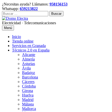
Skip
¿Necesitas ayuda? Llámanos:
958156153
to
Whatsapp:
659213822
content
Buscar:
Electricidad · Telecomunicaciones
Menú
Inicio
Tienda online
Servicios en Granada
Técnicos 2.0 en España
Alicante
Almería
Asturias
Ávila
Badajoz
Barcelona
Cáceres
Córdoba
Girona
Huelva
Madrid
Málaga
Mallorca