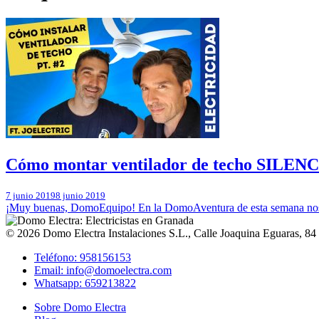
Cómo montar ventilador de techo SILE
7 junio 2019
8 junio 2019
¡Muy buenas, DomoEquipo! En la DomoAventura de esta semana nos 
© 2026
Domo Electra Instalaciones S.L.
,
Calle Joaquina Eguaras, 84
Teléfono: 958156153
Email: info@domoelectra.com
Whatsapp: 659213822
Sobre Domo Electra