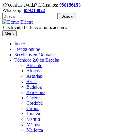
Skip
¿Necesitas ayuda? Llámanos:
958156153
to
Whatsapp:
659213822
content
Buscar:
Electricidad · Telecomunicaciones
Menú
Inicio
Tienda online
Servicios en Granada
Técnicos 2.0 en España
Alicante
Almería
Asturias
Ávila
Badajoz
Barcelona
Cáceres
Córdoba
Girona
Huelva
Madrid
Málaga
Mallorca