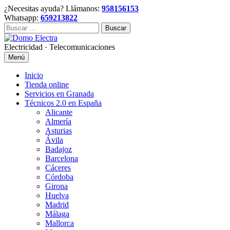
Skip
¿Necesitas ayuda? Llámanos:
958156153
to
Whatsapp:
659213822
content
Buscar:
Electricidad · Telecomunicaciones
Menú
Inicio
Tienda online
Servicios en Granada
Técnicos 2.0 en España
Alicante
Almería
Asturias
Ávila
Badajoz
Barcelona
Cáceres
Córdoba
Girona
Huelva
Madrid
Málaga
Mallorca