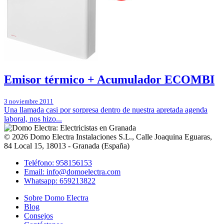
Emisor térmico + Acumulador ECOMBI
3 noviembre 2011
Una llamada casi por sorpresa dentro de nuestra apretada agenda
laboral, nos hizo...
© 2026
Domo Electra Instalaciones S.L.
,
Calle Joaquina Eguaras,
84 Local 15
, 18013 -
Granada
(
España
)
Teléfono: 958156153
Email: info@domoelectra.com
Whatsapp: 659213822
Sobre Domo Electra
Blog
Consejos