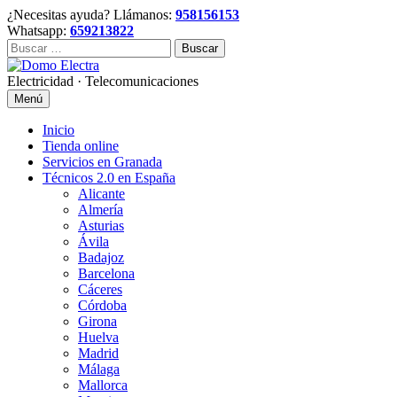
Skip
¿Necesitas ayuda? Llámanos:
958156153
to
Whatsapp:
659213822
content
Buscar:
Electricidad · Telecomunicaciones
Menú
Inicio
Tienda online
Servicios en Granada
Técnicos 2.0 en España
Alicante
Almería
Asturias
Ávila
Badajoz
Barcelona
Cáceres
Córdoba
Girona
Huelva
Madrid
Málaga
Mallorca