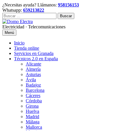
Skip
¿Necesitas ayuda? Llámanos:
958156153
to
Whatsapp:
659213822
content
Buscar:
Electricidad · Telecomunicaciones
Menú
Inicio
Tienda online
Servicios en Granada
Técnicos 2.0 en España
Alicante
Almería
Asturias
Ávila
Badajoz
Barcelona
Cáceres
Córdoba
Girona
Huelva
Madrid
Málaga
Mallorca