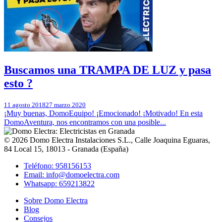
Buscamos una TRAMPA DE LUZ y pasa
esto ?
11 agosto 2018
27 marzo 2020
¡Muy buenas, DomoEquipo! ¡Emocionado! ¡Motivado! En esta
DomoAventura, nos encontramos con una posible...
© 2026
Domo Electra Instalaciones S.L.
,
Calle Joaquina Eguaras,
84 Local 15
, 18013 -
Granada
(
España
)
Teléfono: 958156153
Email: info@domoelectra.com
Whatsapp: 659213822
Sobre Domo Electra
Blog
Consejos