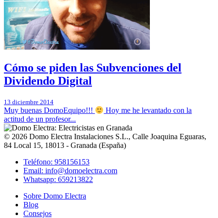
Cómo se piden las Subvenciones del
Dividendo Digital
13 diciembre 2014
Muy buenas DomoEquipo!!!
Hoy me he levantado con la
actitud de un profesor...
© 2026
Domo Electra Instalaciones S.L.
,
Calle Joaquina Eguaras,
84 Local 15
, 18013 -
Granada
(
España
)
Teléfono: 958156153
Email: info@domoelectra.com
Whatsapp: 659213822
Sobre Domo Electra
Blog
Consejos