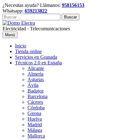
Skip
¿Necesitas ayuda? Llámanos:
958156153
to
Whatsapp:
659213822
content
Buscar:
Electricidad · Telecomunicaciones
Menú
Inicio
Tienda online
Servicios en Granada
Técnicos 2.0 en España
Alicante
Almería
Asturias
Ávila
Badajoz
Barcelona
Cáceres
Córdoba
Girona
Huelva
Madrid
Málaga
Mallorca