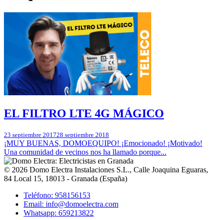
EL FILTRO LTE 4G MÁGICO
23 septiembre 2017
28 septiembre 2018
¡MUY BUENAS, DOMOEQUIPO! ¡Emocionado! ¡Motivado!
Una comunidad de vecinos nos ha llamado porque...
© 2026
Domo Electra Instalaciones S.L.
,
Calle Joaquina Eguaras,
84 Local 15
, 18013 -
Granada
(
España
)
Teléfono: 958156153
Email: info@domoelectra.com
Whatsapp: 659213822