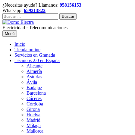
Skip
¿Necesitas ayuda? Llámanos:
958156153
to
Whatsapp:
659213822
content
Buscar:
Electricidad · Telecomunicaciones
Menú
Inicio
Tienda online
Servicios en Granada
Técnicos 2.0 en España
Alicante
Almería
Asturias
Ávila
Badajoz
Barcelona
Cáceres
Córdoba
Girona
Huelva
Madrid
Málaga
Mallorca