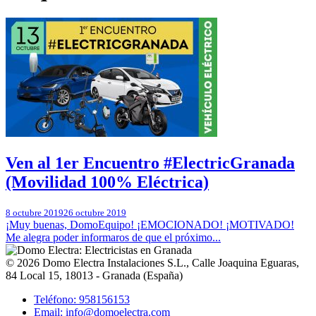
Ven al 1er Encuentro #ElectricGranada
(Movilidad 100% Eléctrica)
8 octubre 2019
26 octubre 2019
¡Muy buenas, DomoEquipo! ¡EMOCIONADO! ¡MOTIVADO!
Me alegra poder informaros de que el próximo...
© 2026
Domo Electra Instalaciones S.L.
,
Calle Joaquina Eguaras,
84 Local 15
, 18013 -
Granada
(
España
)
Teléfono: 958156153
Email: info@domoelectra.com