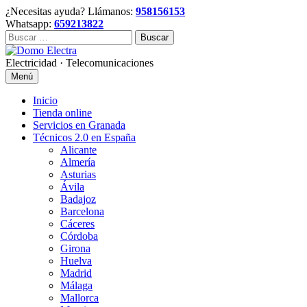
Skip
¿Necesitas ayuda? Llámanos:
958156153
to
Whatsapp:
659213822
content
Buscar:
Electricidad · Telecomunicaciones
Menú
Inicio
Tienda online
Servicios en Granada
Técnicos 2.0 en España
Alicante
Almería
Asturias
Ávila
Badajoz
Barcelona
Cáceres
Córdoba
Girona
Huelva
Madrid
Málaga
Mallorca