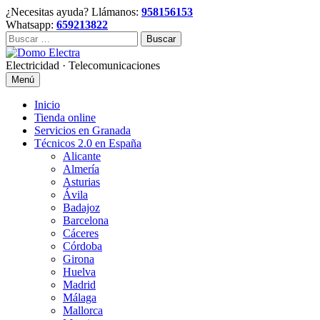
Skip
¿Necesitas ayuda? Llámanos:
958156153
to
Whatsapp:
659213822
content
Buscar:
Electricidad · Telecomunicaciones
Menú
Inicio
Tienda online
Servicios en Granada
Técnicos 2.0 en España
Alicante
Almería
Asturias
Ávila
Badajoz
Barcelona
Cáceres
Córdoba
Girona
Huelva
Madrid
Málaga
Mallorca