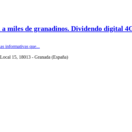
n a miles de granadinos. Dividendo digital 4
s informativas que...
 Local 15
, 18013 -
Granada
(
España
)