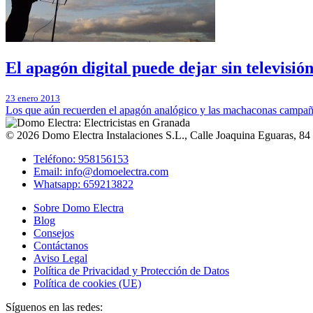
El apagón digital puede dejar sin televisió
23 enero 2013
Los que aún recuerden el apagón analógico y las machaconas campaña
© 2026
Domo Electra Instalaciones S.L.
,
Calle Joaquina Eguaras, 84
Teléfono: 958156153
Email: info@domoelectra.com
Whatsapp: 659213822
Sobre Domo Electra
Blog
Consejos
Contáctanos
Aviso Legal
Política de Privacidad y Protección de Datos
Política de cookies (UE)
Síguenos en las redes: