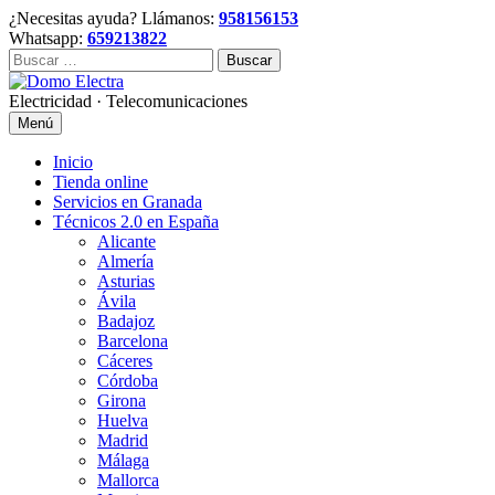
Skip
¿Necesitas ayuda? Llámanos:
958156153
to
Whatsapp:
659213822
content
Buscar:
Electricidad · Telecomunicaciones
Menú
Inicio
Tienda online
Servicios en Granada
Técnicos 2.0 en España
Alicante
Almería
Asturias
Ávila
Badajoz
Barcelona
Cáceres
Córdoba
Girona
Huelva
Madrid
Málaga
Mallorca