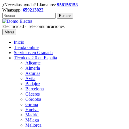
Skip
¿Necesitas ayuda? Llámanos:
958156153
to
Whatsapp:
659213822
content
Buscar:
Electricidad · Telecomunicaciones
Menú
Inicio
Tienda online
Servicios en Granada
Técnicos 2.0 en España
Alicante
Almería
Asturias
Ávila
Badajoz
Barcelona
Cáceres
Córdoba
Girona
Huelva
Madrid
Málaga
Mallorca