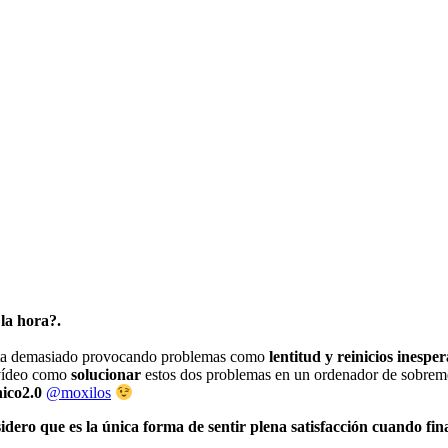
 la
hora?.
nta demasiado provocando problemas como
lentitud y reinicios inespe
 vídeo como
solucionar
estos dos problemas en un ordenador de sobrem
ico2.0
@moxilos
ero que es la única forma de sentir plena satisfacción cuando fin