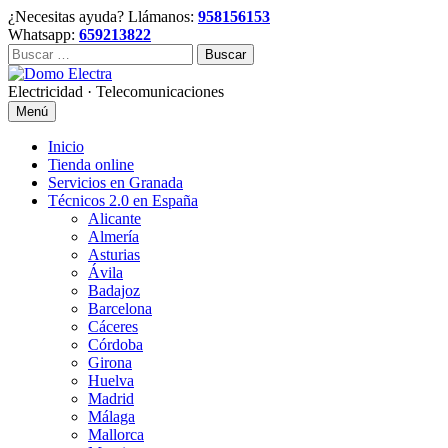
Skip
¿Necesitas ayuda? Llámanos:
958156153
to
Whatsapp:
659213822
content
Buscar:
Electricidad · Telecomunicaciones
Menú
Inicio
Tienda online
Servicios en Granada
Técnicos 2.0 en España
Alicante
Almería
Asturias
Ávila
Badajoz
Barcelona
Cáceres
Córdoba
Girona
Huelva
Madrid
Málaga
Mallorca