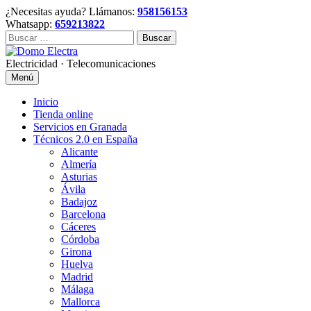
Skip
¿Necesitas ayuda? Llámanos:
958156153
to
Whatsapp:
659213822
content
Buscar:
Electricidad · Telecomunicaciones
Menú
Inicio
Tienda online
Servicios en Granada
Técnicos 2.0 en España
Alicante
Almería
Asturias
Ávila
Badajoz
Barcelona
Cáceres
Córdoba
Girona
Huelva
Madrid
Málaga
Mallorca