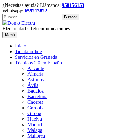
Skip
¿Necesitas ayuda? Llámanos:
958156153
to
Whatsapp:
659213822
content
Buscar:
Electricidad · Telecomunicaciones
Menú
Inicio
Tienda online
Servicios en Granada
Técnicos 2.0 en España
Alicante
Almería
Asturias
Ávila
Badajoz
Barcelona
Cáceres
Córdoba
Girona
Huelva
Madrid
Málaga
Mallorca