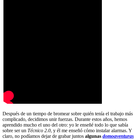
Después de un tiempo de bromear sobre quién tenía el trabajo más
complicado, decidimos unir fuerzas. Durante estos años, hemos
aprendido mucho el uno del otro: yo le enseñé todo lo que sabía
sobre ser un
Técnico 2.0
, y él me enseñó cómo instalar alarmas. Y
claro, no podíamos dejar de grabar juntos
algunas
domoaventuras