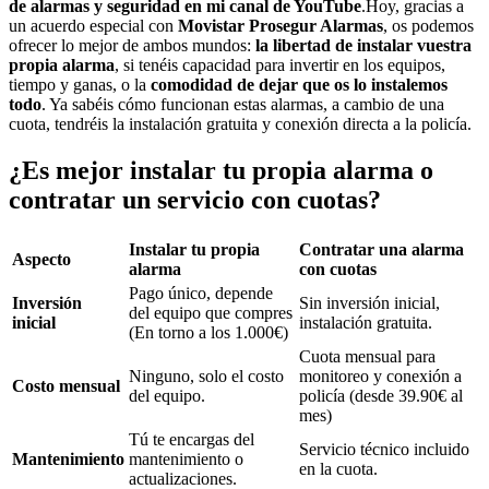
de alarmas y seguridad en mi canal de YouTube
.
Hoy, gracias a
un acuerdo especial con
Movistar Prosegur Alarmas
, os podemos
ofrecer lo mejor de ambos mundos:
la libertad de instalar vuestra
propia alarma
, si tenéis capacidad para invertir en los equipos,
tiempo y ganas, o la
comodidad de dejar que os lo instalemos
todo
. Ya sabéis cómo funcionan estas alarmas, a cambio de una
cuota, tendréis la instalación gratuita y conexión directa a la policía.
¿Es mejor instalar tu propia alarma o
contratar un servicio con cuotas?
Instalar tu propia
Contratar una alarma
Aspecto
alarma
con cuotas
Pago único, depende
Inversión
Sin inversión inicial,
del equipo que compres
inicial
instalación gratuita.
(En torno a los 1.000€)
Cuota mensual para
Ninguno, solo el costo
monitoreo y conexión a
Costo mensual
del equipo.
policía (desde 39.90€ al
mes)
Tú te encargas del
Servicio técnico incluido
Mantenimiento
mantenimiento o
en la cuota.
actualizaciones.