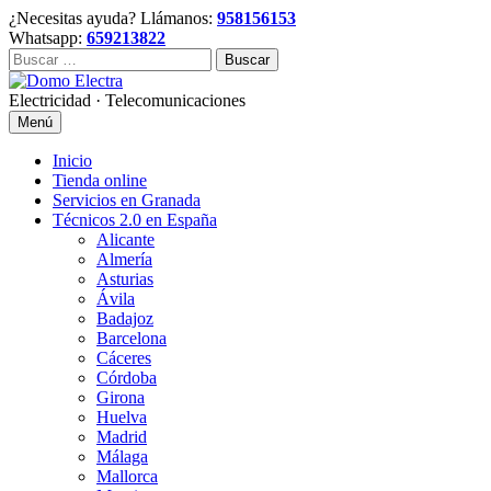
Skip
¿Necesitas ayuda? Llámanos:
958156153
to
Whatsapp:
659213822
content
Buscar:
Electricidad · Telecomunicaciones
Menú
Inicio
Tienda online
Servicios en Granada
Técnicos 2.0 en España
Alicante
Almería
Asturias
Ávila
Badajoz
Barcelona
Cáceres
Córdoba
Girona
Huelva
Madrid
Málaga
Mallorca