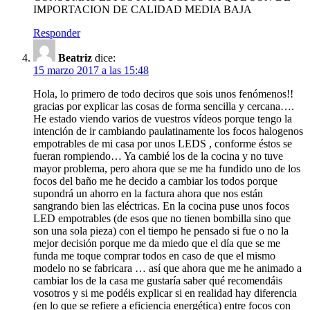
IMPORTACION DE CALIDAD MEDIA BAJA
Responder
Beatriz
dice:
15 marzo 2017 a las 15:48
Hola, lo primero de todo deciros que sois unos fenómenos!!
gracias por explicar las cosas de forma sencilla y cercana….
He estado viendo varios de vuestros vídeos porque tengo la
intención de ir cambiando paulatinamente los focos halogenos
empotrables de mi casa por unos LEDS , conforme éstos se
fueran rompiendo… Ya cambié los de la cocina y no tuve
mayor problema, pero ahora que se me ha fundido uno de los
focos del baño me he decido a cambiar los todos porque
supondrá un ahorro en la factura ahora que nos están
sangrando bien las eléctricas. En la cocina puse unos focos
LED empotrables (de esos que no tienen bombilla sino que
son una sola pieza) con el tiempo he pensado si fue o no la
mejor decisión porque me da miedo que el día que se me
funda me toque comprar todos en caso de que el mismo
modelo no se fabricara … así que ahora que me he animado a
cambiar los de la casa me gustaría saber qué recomendáis
vosotros y si me podéis explicar si en realidad hay diferencia
(en lo que se refiere a eficiencia energética) entre focos con