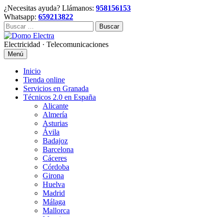
Skip
¿Necesitas ayuda? Llámanos:
958156153
to
Whatsapp:
659213822
content
Buscar:
Electricidad · Telecomunicaciones
Menú
Inicio
Tienda online
Servicios en Granada
Técnicos 2.0 en España
Alicante
Almería
Asturias
Ávila
Badajoz
Barcelona
Cáceres
Córdoba
Girona
Huelva
Madrid
Málaga
Mallorca