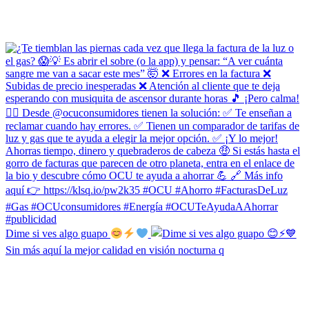
Dime si ves algo guapo
Sin más aquí la mejor calidad en visión nocturna q