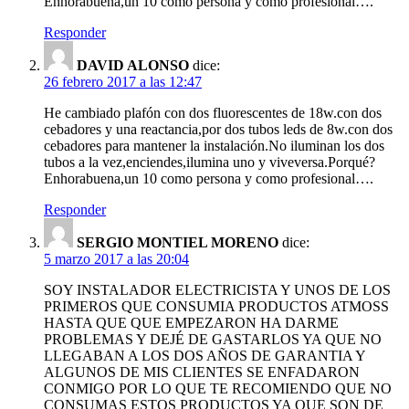
Enhorabuena,un 10 como persona y como profesional….
Responder
DAVID ALONSO
dice:
26 febrero 2017 a las 12:47
He cambiado plafón con dos fluorescentes de 18w.con dos
cebadores y una reactancia,por dos tubos leds de 8w.con dos
cebadores para mantener la instalación.No iluminan los dos
tubos a la vez,enciendes,ilumina uno y viveversa.Porqué?
Enhorabuena,un 10 como persona y como profesional….
Responder
SERGIO MONTIEL MORENO
dice:
5 marzo 2017 a las 20:04
SOY INSTALADOR ELECTRICISTA Y UNOS DE LOS
PRIMEROS QUE CONSUMIA PRODUCTOS ATMOSS
HASTA QUE QUE EMPEZARON HA DARME
PROBLEMAS Y DEJÉ DE GASTARLOS YA QUE NO
LLEGABAN A LOS DOS AÑOS DE GARANTIA Y
ALGUNOS DE MIS CLIENTES SE ENFADARON
CONMIGO POR LO QUE TE RECOMIENDO QUE NO
CONSUMAS ESTOS PRODUCTOS YA QUE SON DE