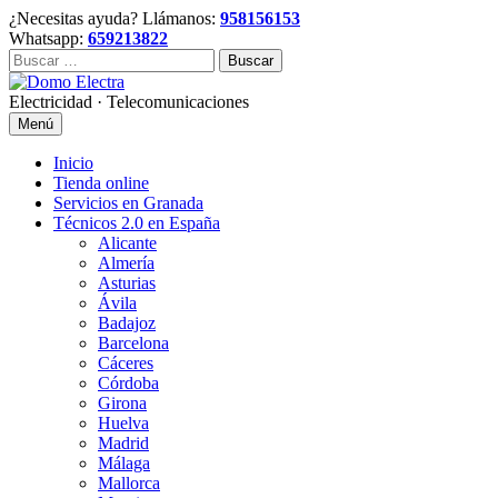
Skip
¿Necesitas ayuda? Llámanos:
958156153
to
Whatsapp:
659213822
content
Buscar:
Electricidad · Telecomunicaciones
Menú
Inicio
Tienda online
Servicios en Granada
Técnicos 2.0 en España
Alicante
Almería
Asturias
Ávila
Badajoz
Barcelona
Cáceres
Córdoba
Girona
Huelva
Madrid
Málaga
Mallorca