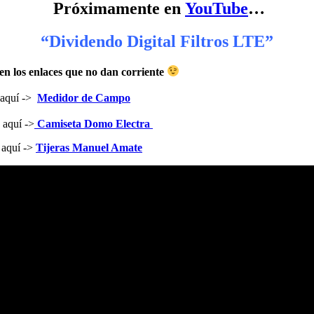
Próximamente
en
YouTube
…
“Dividendo Digital Filtros LTE”
en los enlaces que no dan corriente
 aquí ->
Medidor de Campo
 aquí ->
Camiseta Domo Electra
 aquí ->
Tijeras Manuel Amate