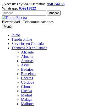
Skip
¿Necesitas ayuda? Llámanos:
958156153
to
Whatsapp:
659213822
content
Buscar:
Electricidad · Telecomunicaciones
Menú
Inicio
Tienda online
Servicios en Granada
Técnicos 2.0 en España
Alicante
Almería
Asturias
Ávila
Badajoz
Barcelona
Cáceres
Córdoba
Girona
Huelva
Madrid
Málaga
Mallorca