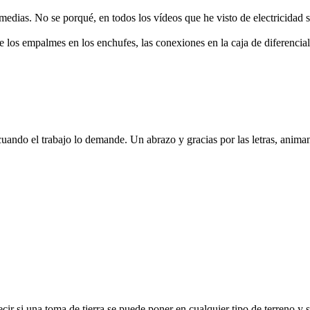
medias. No se porqué, en todos los vídeos que he visto de electricidad s
 los empalmes en los enchufes, las conexiones en la caja de diferenciales
o el trabajo lo demande. Un abrazo y gracias por las letras, animan 
r si una toma de tierra se puede poner en cualquier tipo de terreno y sir