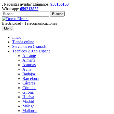
Skip
¿Necesitas ayuda? Llámanos:
958156153
to
Whatsapp:
659213822
content
Buscar:
Electricidad · Telecomunicaciones
Menú
Inicio
Tienda online
Servicios en Granada
Técnicos 2.0 en España
Alicante
Almería
Asturias
Ávila
Badajoz
Barcelona
Cáceres
Córdoba
Girona
Huelva
Madrid
Málaga
Mallorca