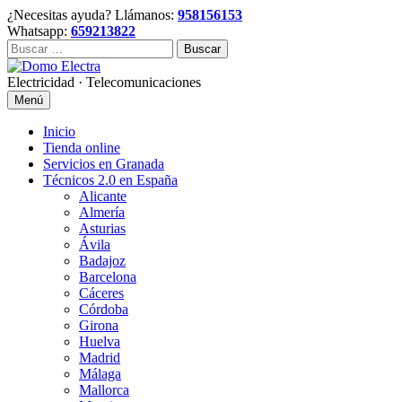
Skip
¿Necesitas ayuda? Llámanos:
958156153
to
Whatsapp:
659213822
content
Buscar:
Electricidad · Telecomunicaciones
Menú
Inicio
Tienda online
Servicios en Granada
Técnicos 2.0 en España
Alicante
Almería
Asturias
Ávila
Badajoz
Barcelona
Cáceres
Córdoba
Girona
Huelva
Madrid
Málaga
Mallorca