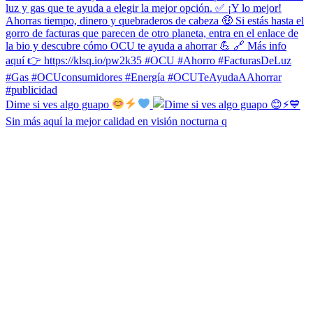
Dime si ves algo guapo
Sin más aquí la mejor calidad en visión nocturna q