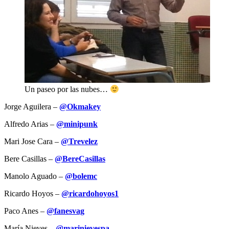
Un paseo por las nubes…
Jorge Aguilera –
@Okmakey
Alfredo Arias –
@minipunk
Mari Jose Cara –
@Trevelez
Bere Casillas –
@BereCasillas
Manolo Aguado –
@bolemc
Ricardo Hoyos –
@ricardohoyos1
Paco Anes –
@fanesvag
María Nieves –
@marinievespa