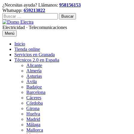
Skip
¿Necesitas ayuda? Llámanos:
958156153
to
Whatsapp:
659213822
content
Buscar:
Electricidad · Telecomunicaciones
Menú
Inicio
Tienda online
Servicios en Granada
Técnicos 2.0 en España
Alicante
Almería
Asturias
Ávila
Badajoz
Barcelona
Cáceres
Córdoba
Girona
Huelva
Madrid
Málaga
Mallorca