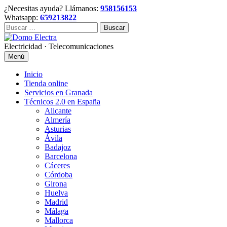
Skip
¿Necesitas ayuda? Llámanos:
958156153
to
Whatsapp:
659213822
content
Buscar:
Electricidad · Telecomunicaciones
Menú
Inicio
Tienda online
Servicios en Granada
Técnicos 2.0 en España
Alicante
Almería
Asturias
Ávila
Badajoz
Barcelona
Cáceres
Córdoba
Girona
Huelva
Madrid
Málaga
Mallorca