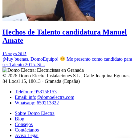
Hechos de Talento candidatura Manuel
Amate
13 mayo 2015
¡Muy buenas, DomoEquipo!
Me presento como candidato para
ser Talento 2015. Si...
© 2026
Domo Electra Instalaciones S.L.
,
Calle Joaquina Eguaras,
84 Local 15
, 18013 -
Granada
(
España
)
Teléfono: 958156153
Email: info@domoelectra.com
Whatsapp: 659213822
Sobre Domo Electra
Blog
Consejos
Contáctanos
Aviso Legal