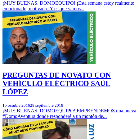
¡MUY BUENAS, DOMOEQUIPO! ¡Esta semana estoy realmente
emocionado, motivado! Y es que vamos...
PREGUNTAS DE NOVATO CON
VEHÍCULO ELÉCTRICO SAÚL
LÓPEZ
15 octubre 2016
28 septiembre 2018
¡MUY BUENAS, DOMOEQUIPO! EMPRENDEMOS una nueva
#DomoAventura donde responderé a un montón de...