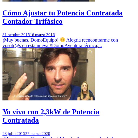
Cómo Ajustar tu Potencia Contratada
Contador Trifásico
31 octubre 2015
16 marzo 2016
¡Muy buenas, DomoEquipo!
Alegría reencontrarme con
vosotr@s en esta nueva #DomoAventura técnica,...
Yo vivo con 2,3kW de Potencia
Contratada
23 julio 2015
27 marzo 2020