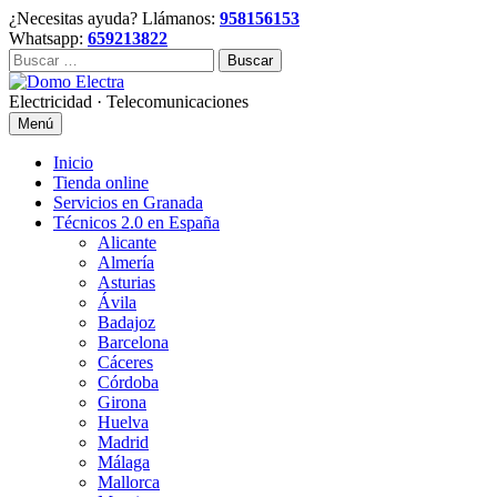
Skip
¿Necesitas ayuda? Llámanos:
958156153
to
Whatsapp:
659213822
content
Buscar:
Electricidad · Telecomunicaciones
Menú
Inicio
Tienda online
Servicios en Granada
Técnicos 2.0 en España
Alicante
Almería
Asturias
Ávila
Badajoz
Barcelona
Cáceres
Córdoba
Girona
Huelva
Madrid
Málaga
Mallorca