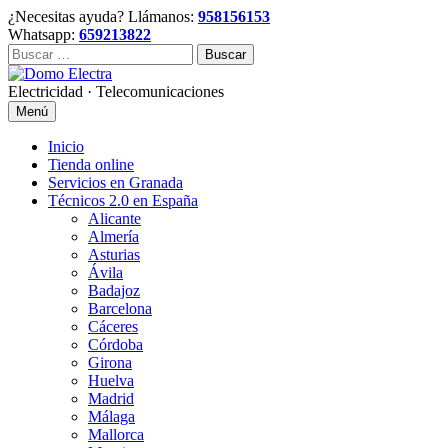
Skip
¿Necesitas ayuda? Llámanos:
958156153
to
Whatsapp:
659213822
content
Buscar:
Electricidad · Telecomunicaciones
Menú
Inicio
Tienda online
Servicios en Granada
Técnicos 2.0 en España
Alicante
Almería
Asturias
Ávila
Badajoz
Barcelona
Cáceres
Córdoba
Girona
Huelva
Madrid
Málaga
Mallorca