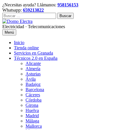
Skip
¿Necesitas ayuda? Llámanos:
958156153
to
Whatsapp:
659213822
content
Buscar:
Electricidad · Telecomunicaciones
Menú
Inicio
Tienda online
Servicios en Granada
Técnicos 2.0 en España
Alicante
Almería
Asturias
Ávila
Badajoz
Barcelona
Cáceres
Córdoba
Girona
Huelva
Madrid
Málaga
Mallorca