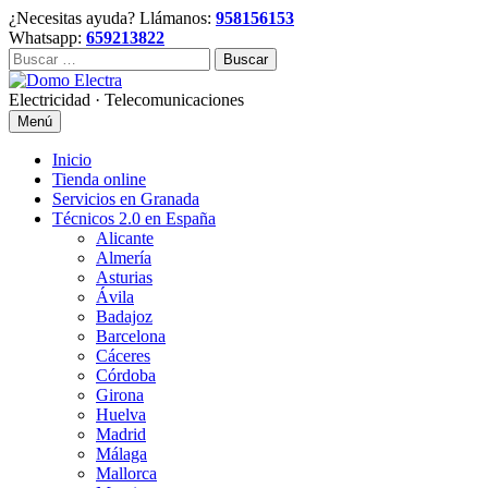
Skip
¿Necesitas ayuda? Llámanos:
958156153
to
Whatsapp:
659213822
content
Buscar:
Electricidad · Telecomunicaciones
Menú
Inicio
Tienda online
Servicios en Granada
Técnicos 2.0 en España
Alicante
Almería
Asturias
Ávila
Badajoz
Barcelona
Cáceres
Córdoba
Girona
Huelva
Madrid
Málaga
Mallorca