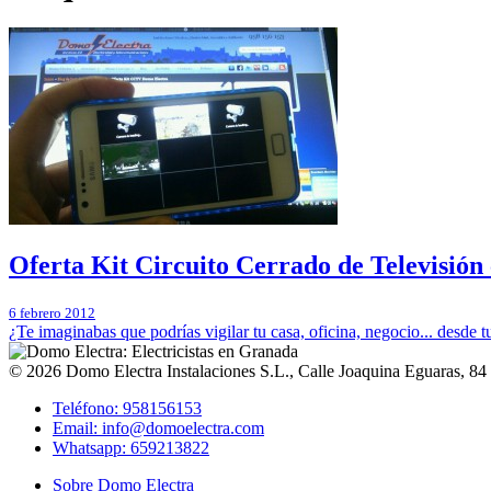
Oferta Kit Circuito Cerrado de Televisió
6 febrero 2012
¿Te imaginabas que podrías vigilar tu casa, oficina, negocio... desde t
© 2026
Domo Electra Instalaciones S.L.
,
Calle Joaquina Eguaras, 84
Teléfono: 958156153
Email: info@domoelectra.com
Whatsapp: 659213822
Sobre Domo Electra