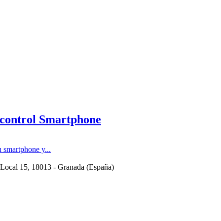
n control Smartphone
u smartphone y...
 Local 15
, 18013 -
Granada
(
España
)