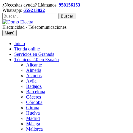
Skip
¿Necesitas ayuda? Llámanos:
958156153
to
Whatsapp:
659213822
content
Buscar:
Electricidad · Telecomunicaciones
Menú
Inicio
Tienda online
Servicios en Granada
Técnicos 2.0 en España
Alicante
Almería
Asturias
Ávila
Badajoz
Barcelona
Cáceres
Córdoba
Girona
Huelva
Madrid
Málaga
Mallorca