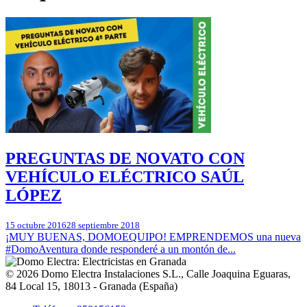
PREGUNTAS DE NOVATO CON
VEHÍCULO ELÉCTRICO SAÚL
LÓPEZ
15 octubre 2016
28 septiembre 2018
¡MUY BUENAS, DOMOEQUIPO! EMPRENDEMOS una nueva
#DomoAventura donde responderé a un montón de...
© 2026
Domo Electra Instalaciones S.L.
,
Calle Joaquina Eguaras,
84 Local 15
, 18013 -
Granada
(
España
)