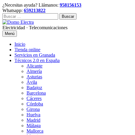
Skip
¿Necesitas ayuda? Llámanos:
958156153
to
Whatsapp:
659213822
content
Buscar:
Electricidad · Telecomunicaciones
Menú
Inicio
Tienda online
Servicios en Granada
Técnicos 2.0 en España
Alicante
Almería
Asturias
Ávila
Badajoz
Barcelona
Cáceres
Córdoba
Girona
Huelva
Madrid
Málaga
Mallorca