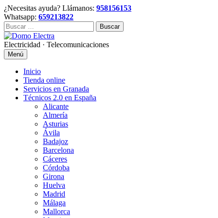
Skip
¿Necesitas ayuda? Llámanos:
958156153
to
Whatsapp:
659213822
content
Buscar:
Electricidad · Telecomunicaciones
Menú
Inicio
Tienda online
Servicios en Granada
Técnicos 2.0 en España
Alicante
Almería
Asturias
Ávila
Badajoz
Barcelona
Cáceres
Córdoba
Girona
Huelva
Madrid
Málaga
Mallorca