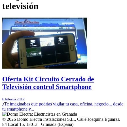
televisión
Oferta Kit Circuito Cerrado de
Televisión control Smartphone
6 febrero 2012
¿Te imaginabas que podrías vigilar tu casa, oficina, negocio... desde
tu smartphone y...
© 2026
Domo Electra Instalaciones S.L.
,
Calle Joaquina Eguaras,
84 Local 15
, 18013 -
Granada
(
España
)