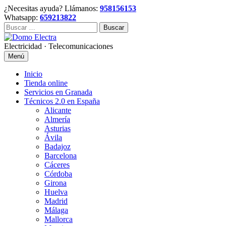
Skip
¿Necesitas ayuda? Llámanos:
958156153
to
Whatsapp:
659213822
content
Buscar:
Electricidad · Telecomunicaciones
Menú
Inicio
Tienda online
Servicios en Granada
Técnicos 2.0 en España
Alicante
Almería
Asturias
Ávila
Badajoz
Barcelona
Cáceres
Córdoba
Girona
Huelva
Madrid
Málaga
Mallorca