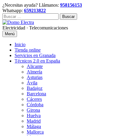
Skip
¿Necesitas ayuda? Llámanos:
958156153
to
Whatsapp:
659213822
content
Buscar:
Electricidad · Telecomunicaciones
Menú
Inicio
Tienda online
Servicios en Granada
Técnicos 2.0 en España
Alicante
Almería
Asturias
Ávila
Badajoz
Barcelona
Cáceres
Córdoba
Girona
Huelva
Madrid
Málaga
Mallorca