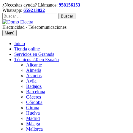
Skip
¿Necesitas ayuda? Llámanos:
958156153
to
Whatsapp:
659213822
content
Buscar:
Electricidad · Telecomunicaciones
Menú
Inicio
Tienda online
Servicios en Granada
Técnicos 2.0 en España
Alicante
Almería
Asturias
Ávila
Badajoz
Barcelona
Cáceres
Córdoba
Girona
Huelva
Madrid
Málaga
Mallorca