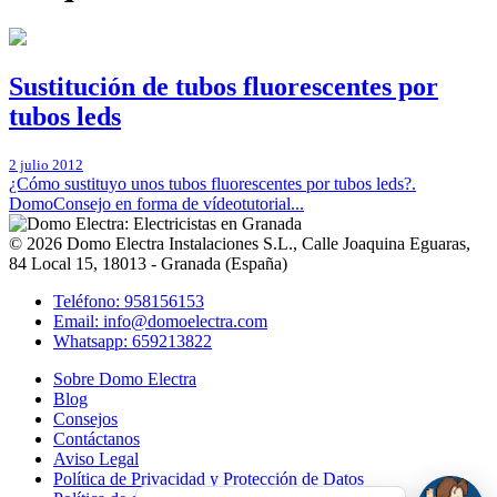
Sustitución de tubos fluorescentes por
tubos leds
2 julio 2012
¿Cómo sustituyo unos tubos fluorescentes por tubos leds?.
DomoConsejo en forma de vídeotutorial...
© 2026
Domo Electra Instalaciones S.L.
,
Calle Joaquina Eguaras,
84 Local 15
, 18013 -
Granada
(
España
)
Teléfono: 958156153
Email: info@domoelectra.com
Whatsapp: 659213822
Sobre Domo Electra
Blog
Consejos
Contáctanos
Aviso Legal
Política de Privacidad y Protección de Datos