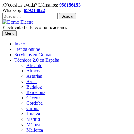
Skip
¿Necesitas ayuda? Llámanos:
958156153
to
Whatsapp:
659213822
content
Buscar:
Electricidad · Telecomunicaciones
Menú
Inicio
Tienda online
Servicios en Granada
Técnicos 2.0 en España
Alicante
Almería
Asturias
Ávila
Badajoz
Barcelona
Cáceres
Córdoba
Girona
Huelva
Madrid
Málaga
Mallorca