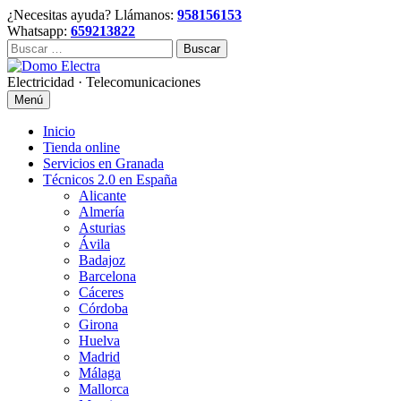
Skip
¿Necesitas ayuda? Llámanos:
958156153
to
Whatsapp:
659213822
content
Buscar:
Electricidad · Telecomunicaciones
Menú
Inicio
Tienda online
Servicios en Granada
Técnicos 2.0 en España
Alicante
Almería
Asturias
Ávila
Badajoz
Barcelona
Cáceres
Córdoba
Girona
Huelva
Madrid
Málaga
Mallorca