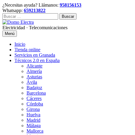
Skip
¿Necesitas ayuda? Llámanos:
958156153
to
Whatsapp:
659213822
content
Buscar:
Electricidad · Telecomunicaciones
Menú
Inicio
Tienda online
Servicios en Granada
Técnicos 2.0 en España
Alicante
Almería
Asturias
Ávila
Badajoz
Barcelona
Cáceres
Córdoba
Girona
Huelva
Madrid
Málaga
Mallorca