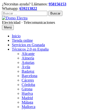
Skip
¿Necesitas ayuda? Llámanos:
958156153
to
Whatsapp:
659213822
content
Buscar:
Electricidad · Telecomunicaciones
Menú
Inicio
Tienda online
Servicios en Granada
Técnicos 2.0 en España
Alicante
Almería
Asturias
Ávila
Badajoz
Barcelona
Cáceres
Córdoba
Girona
Huelva
Madrid
Málaga
Mallorca