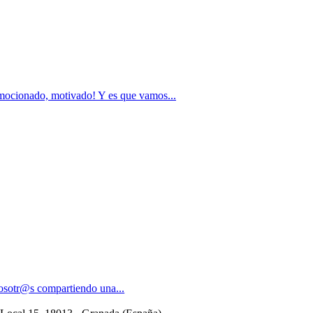
onado, motivado! Y es que vamos...
osotr@s compartiendo una...