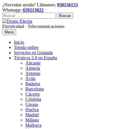
Skip
¿Necesitas ayuda? Llámanos:
958156153
to
Whatsapp:
659213822
content
Buscar:
Electricidad · Telecomunicaciones
Menú
Inicio
Tienda online
Servicios en Granada
Técnicos 2.0 en España
Alicante
Almería
Asturias
Ávila
Badajoz
Barcelona
Cáceres
Córdoba
Girona
Huelva
Madrid
Málaga
Mallorca