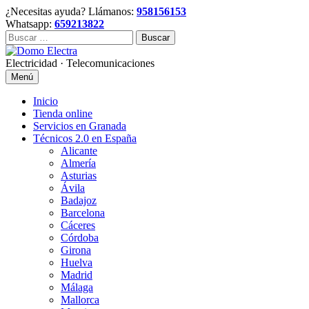
Skip
¿Necesitas ayuda? Llámanos:
958156153
to
Whatsapp:
659213822
content
Buscar:
Electricidad · Telecomunicaciones
Menú
Inicio
Tienda online
Servicios en Granada
Técnicos 2.0 en España
Alicante
Almería
Asturias
Ávila
Badajoz
Barcelona
Cáceres
Córdoba
Girona
Huelva
Madrid
Málaga
Mallorca