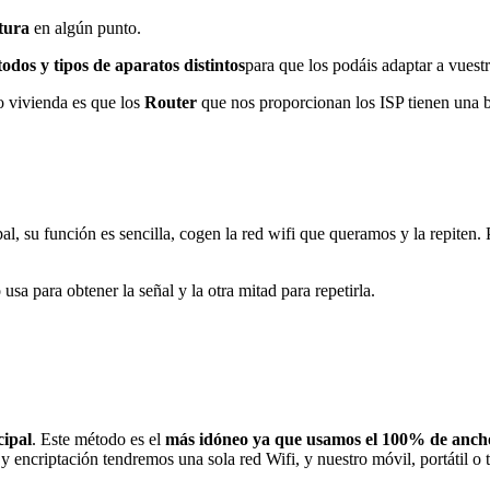
tura
en algún punto.
odos y tipos de aparatos distintos
para que los podáis adaptar a vuest
 vivienda es que los
Router
que nos proporcionan los ISP tienen una b
pal, su función es sencilla, cogen la red wifi que queramos y la repite
 usa para obtener la señal y la otra mitad para repetirla.
cipal
. Este método es el
más idóneo ya que usamos el 100% de anch
 encriptación tendremos una sola red Wifi, y nuestro móvil, portátil o 