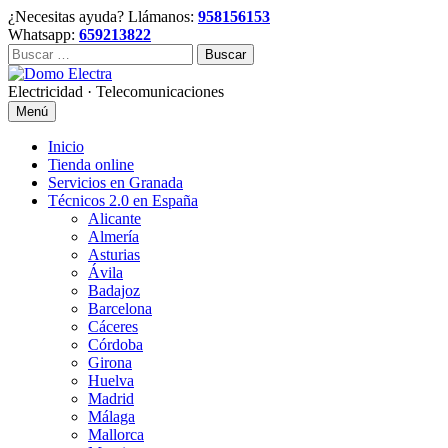
Skip
¿Necesitas ayuda? Llámanos:
958156153
to
Whatsapp:
659213822
content
Buscar:
Electricidad · Telecomunicaciones
Menú
Inicio
Tienda online
Servicios en Granada
Técnicos 2.0 en España
Alicante
Almería
Asturias
Ávila
Badajoz
Barcelona
Cáceres
Córdoba
Girona
Huelva
Madrid
Málaga
Mallorca