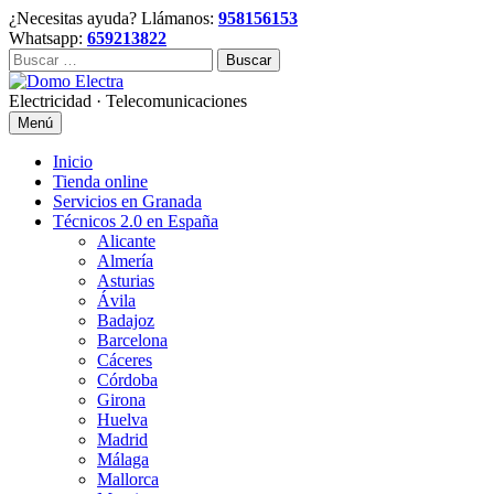
Skip
¿Necesitas ayuda? Llámanos:
958156153
to
Whatsapp:
659213822
content
Buscar:
Electricidad · Telecomunicaciones
Menú
Inicio
Tienda online
Servicios en Granada
Técnicos 2.0 en España
Alicante
Almería
Asturias
Ávila
Badajoz
Barcelona
Cáceres
Córdoba
Girona
Huelva
Madrid
Málaga
Mallorca